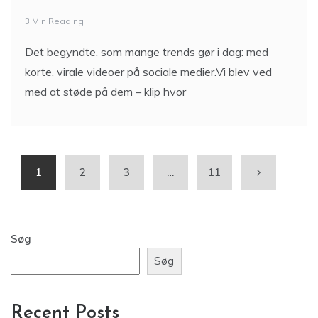
3 Min Reading
Det begyndte, som mange trends gør i dag: med
korte, virale videoer på sociale medier.Vi blev ved
med at støde på dem – klip hvor
1
2
3
…
11
Søg
Søg
Recent Posts