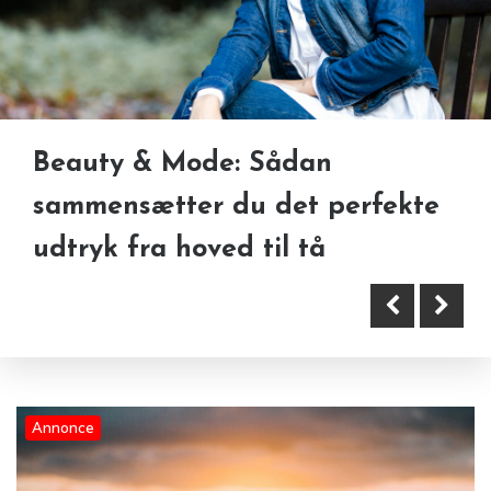
Kropsbehandlinger til mænd
Beauty & Mode: Sådan
stiger markant — hvad er penis
Charms gør smykker mere
sammensætter du det perfekte
filler?
personlige
udtryk fra hoved til tå
Annonce