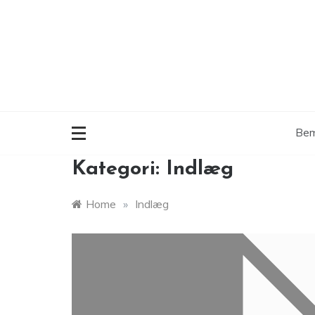
Skip
to
content
Bem
Kategori:
Indlæg
Home
»
Indlæg