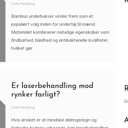
R
3 Min Reading
Bambus underbukser vinder frem som et
populært valg inden for undertøj til mænd.
Materialet kombinerer naturlige egenskaber som
åndbarhed, blødhed og antibakterielle kvaliteter,
hvilket gør
Er laserbehandling mod
rynker farligt?
D
3 Min Reading
A
Hvis ønsket er at mindske aldringstegn og
forbedre hudens udseende, kan laserbehandling