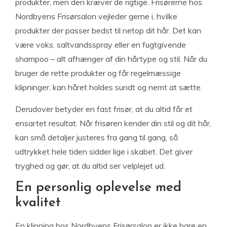
produkter, men den kræver de rigtige. Frisørerne hos
Nordbyens Frisørsalon vejleder gerne i, hvilke
produkter der passer bedst til netop dit hår. Det kan
være voks, saltvandsspray eller en fugtgivende
shampoo – alt afhænger af din hårtype og stil. Når du
bruger de rette produkter og får regelmæssige
klipninger, kan håret holdes sundt og nemt at sætte.
Derudover betyder en fast frisør, at du altid får et
ensartet resultat. Når frisøren kender din stil og dit hår,
kan små detaljer justeres fra gang til gang, så
udtrykket hele tiden sidder lige i skabet. Det giver
tryghed og gør, at du altid ser velplejet ud.
En personlig oplevelse med
kvalitet
En klipning hos Nordbyens Frisørsalon er ikke bare en