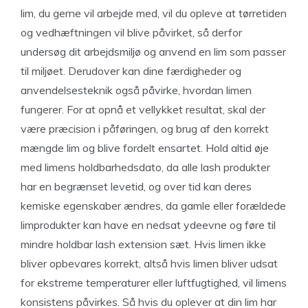
lim, du gerne vil arbejde med, vil du opleve at tørretiden
og vedhæftningen vil blive påvirket, så derfor
undersøg dit arbejdsmiljø og anvend en lim som passer
til miljøet. Derudover kan dine færdigheder og
anvendelsesteknik også påvirke, hvordan limen
fungerer. For at opnå et vellykket resultat, skal der
være præcision i påføringen, og brug af den korrekt
mængde lim og blive fordelt ensartet. Hold altid øje
med limens holdbarhedsdato, da alle lash produkter
har en begrænset levetid, og over tid kan deres
kemiske egenskaber ændres, da gamle eller forældede
limprodukter kan have en nedsat ydeevne og føre til
mindre holdbar lash extension sæt. Hvis limen ikke
bliver opbevares korrekt, altså hvis limen bliver udsat
for ekstreme temperaturer eller luftfugtighed, vil limens
konsistens påvirkes. Så hvis du oplever at din lim har