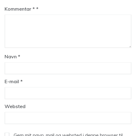
Kommentar
*
Navn
*
E-mail
*
Websted
Gem mit navn, mail og websted i denne browser til